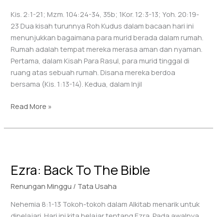
Kis. 2:1-21; Mzm. 104:24-34, 35b; 1Kor. 12:3-13; Yoh. 20:19-
23 Dua kisah turunnya Roh Kudus dalam bacaan hari ini
menunjukkan bagaimana para murid berada dalam rumah.
Rumah adalah tempat mereka merasa aman dan nyaman.
Pertama, dalam Kisah Para Rasul, para murid tinggal di
ruang atas sebuah rumah. Disana mereka berdoa
bersama (Kis. 1:13-14). Kedua, dalam Injil
Read More »
Ezra:
Back
Ezra: Back To The Bible
To
The
Renungan Minggu
/
Tata Usaha
Bible
Nehemia 8:1-13 Tokoh-tokoh dalam Alkitab menarik untuk
dipelajari. Hari ini kita belajar tentang Ezra. Pada awalnya,