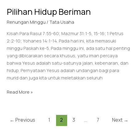
Beriman
Pilihan Hidup Beriman
Renungan Minggu
/
Tata Usaha
Kisah Para Rasul 7:55-60; Mazmur 31:1-5, 15-16; 1 Petrus
2:2-10; Yohanes 14:1-14. Pada hari ini, kita memasuki
minggu Paskah ke-5. Pada minggu ini, ada satu hal penting
yang dibicarakan secara khusus, yaitu iman percaya
bahwa Yesus adalah satu-satunya jalan, kebenaran, dan
hidup. Pernyataan Yesus adalah undangan bagi para
murid dan juga kita untuk meletakkan seluruh
Read More »
←
Previous
1
2
3
…
7
Next
→