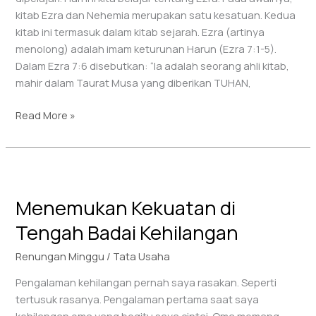
kitab Ezra dan Nehemia merupakan satu kesatuan. Kedua
kitab ini termasuk dalam kitab sejarah. Ezra (artinya
menolong) adalah imam keturunan Harun (Ezra 7:1-5).
Dalam Ezra 7:6 disebutkan: “Ia adalah seorang ahli kitab,
mahir dalam Taurat Musa yang diberikan TUHAN,
Read More »
Menemukan
Kekuatan
Menemukan Kekuatan di
di
Tengah
Tengah Badai Kehilangan
Badai
Kehilangan
Renungan Minggu
/
Tata Usaha
Pengalaman kehilangan pernah saya rasakan. Seperti
tertusuk rasanya. Pengalaman pertama saat saya