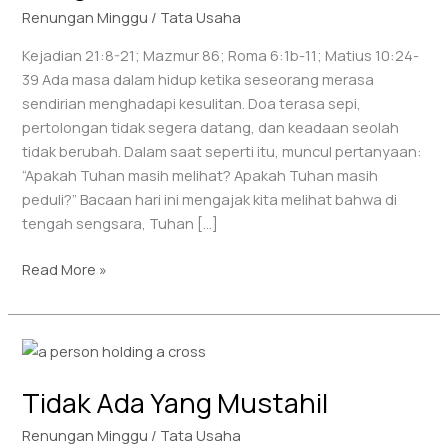
Renungan Minggu
/
Tata Usaha
Kejadian 21:8-21; Mazmur 86; Roma 6:1b-11; Matius 10:24-
39 Ada masa dalam hidup ketika seseorang merasa
sendirian menghadapi kesulitan. Doa terasa sepi,
pertolongan tidak segera datang, dan keadaan seolah
tidak berubah. Dalam saat seperti itu, muncul pertanyaan:
“Apakah Tuhan masih melihat? Apakah Tuhan masih
peduli?” Bacaan hari ini mengajak kita melihat bahwa di
tengah sengsara, Tuhan […]
Read More »
Tidak
Ada
Tidak Ada Yang Mustahil
Yang
Mustahil
Renungan Minggu
/
Tata Usaha