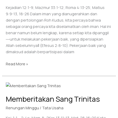
Kejadian 12:1-9; Mazmur 33:1-12; Roma 4:13-25; Matius
9:9-13, 18-26 Dalam iman yang dianugerahkan dan
dengan pertolongan Roh Kudus, kita percaya bahwa
sebagai orang percaya kita diselamatkan oleh iman. Hal ini
benar namun belum lengkap, karena setiap kita dipanggil
―untuk melakukan pekerjaan baik, yang dipersiapkan
Allah sebelumnya‖ (Efesus 2:8-10). Pekerjaan baik yang
dimaksud adalah berpartisipasi dalam
Read More »
Memberitakan
Sang
Memberitakan Sang Trinitas
Trinitas
Renungan Minggu
/
Tata Usaha
Kej. 1:1 – 2:4a; Mzm. 8; 2Kor. 13:11-13; Mat. 28:16-20 Kata