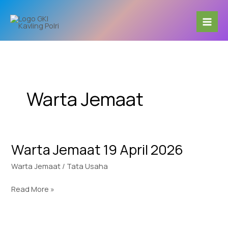
Skip
to
content
Warta Jemaat
Warta Jemaat 19 April 2026
Warta
Jemaat
Warta Jemaat
/
Tata Usaha
19
April
Read More »
2026