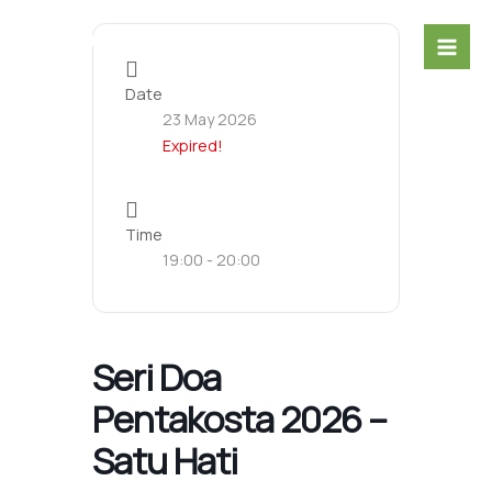
Skip
to
content
Date
23 May 2026
Expired!
Time
19:00 - 20:00
Seri Doa
Pentakosta 2026 –
Satu Hati