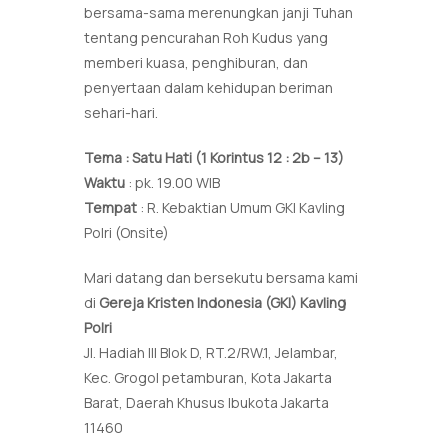
bersama-sama merenungkan janji Tuhan
tentang pencurahan Roh Kudus yang
memberi kuasa, penghiburan, dan
penyertaan dalam kehidupan beriman
sehari-hari.
Tema : Satu Hati (1 Korintus 12 : 2b – 13)
Waktu
: pk. 19.00 WIB
Tempat
: R. Kebaktian Umum GKI Kavling
Polri (Onsite)
Mari datang dan bersekutu bersama kami
di
Gereja Kristen Indonesia (GKI) Kavling
Polri
Jl. Hadiah III Blok D, RT.2/RW.1, Jelambar,
Kec. Grogol petamburan, Kota Jakarta
Barat, Daerah Khusus Ibukota Jakarta
11460